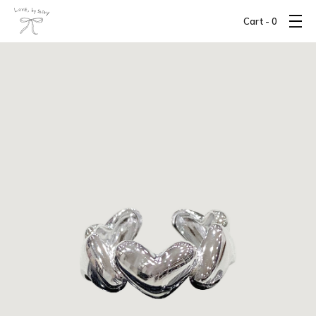
Cart -
0