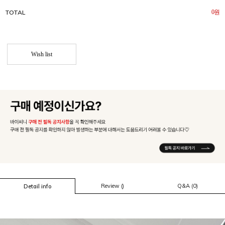
TOTAL
0
원
Wish list
Review ()
Q&A (0)
Detail info