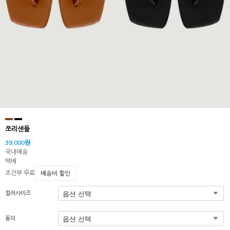
쪼리샌들
39,000원
국내배송
택배
조건부 무료
배송비 할인
컬러사이즈
동의