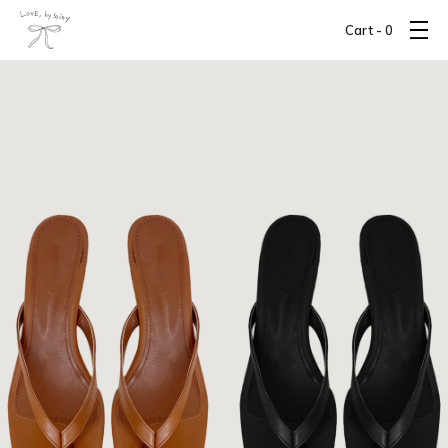
Cart -
0