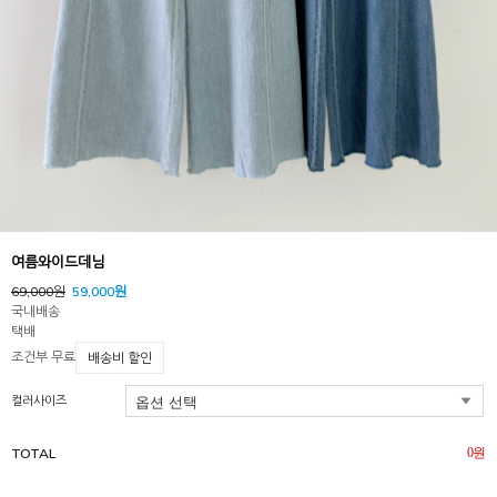
여름와이드데님
69,000원
59,000원
국내배송
택배
조건부 무료
배송비 할인
컬러사이즈
TOTAL
0
원