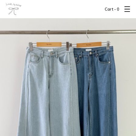
Cart -
0