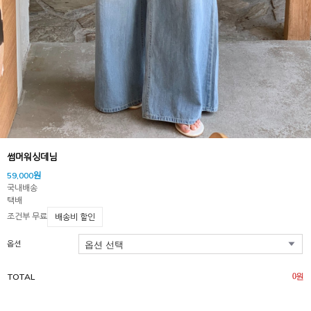
썸머워싱데님
59,000원
국내배송
택배
조건부 무료
배송비 할인
옵션
TOTAL
0
원