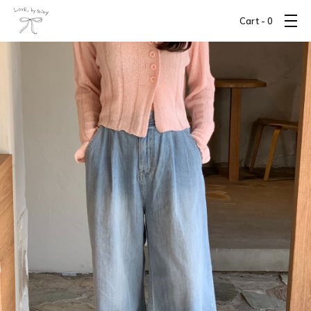
Cart -
0