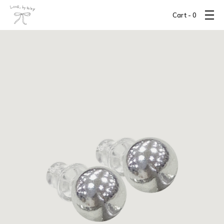
Cart -
0