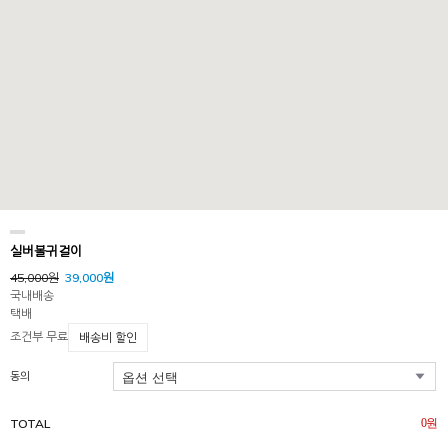
실버볼귀걸이
45,000원
39,000원
국내배송
택배
조건부 무료
배송비 할인
동의
TOTAL
0
원