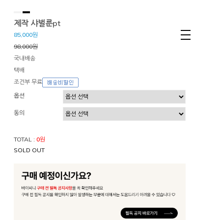
제작 샤벌룬pt
85,000원
98,000원
국내배송
택배
조건부 무료
옵션
동의
TOTAL :
0
원
SOLD OUT