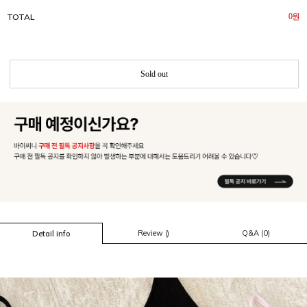
TOTAL
0
원
Sold out
Review ()
Q&A (0)
Detail info