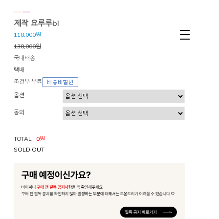
제작 요루루bl
118,000원
138,000원
국내배송
택배
조건부 무료
옵션
동의
TOTAL :
0
원
SOLD OUT