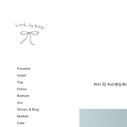
Preview
Outer
Top
허리 32 허리밴딩최대 
Dress
Bottom
Acc
Shoes & Bag
Market
Sale