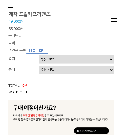
제작 프릴카프리팬츠
49,000원
65,000원
국내배송
택배
조건부 무료
컬러
동의
TOTAL :
0
원
SOLD OUT