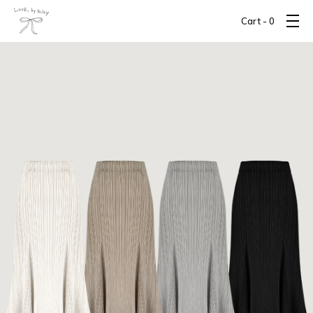
Cart -
0