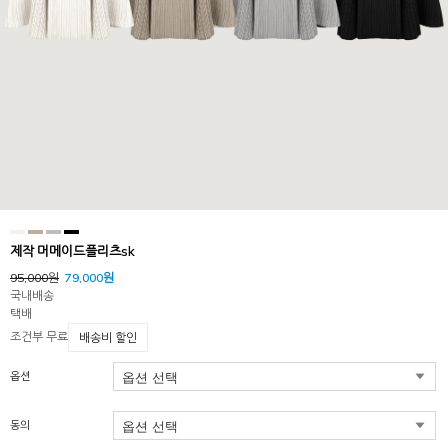
제작 머메이드플리츠sk
95,000원
79,000원
국내배송
택배
조건부 무료
배송비 할인
옵션
동의