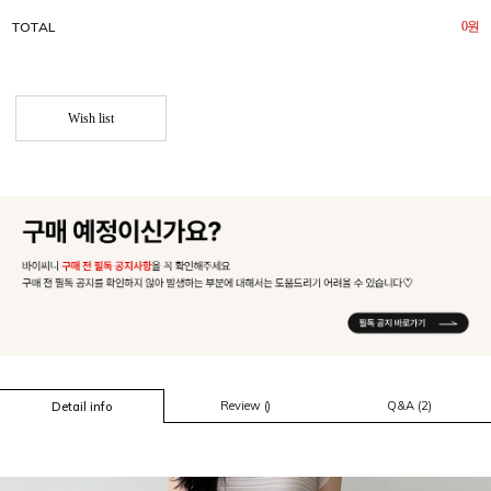
TOTAL
0
원
Wish list
Review ()
Q&A (2)
Detail info