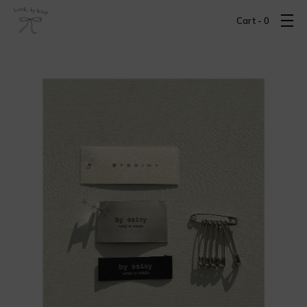
Cart -
0