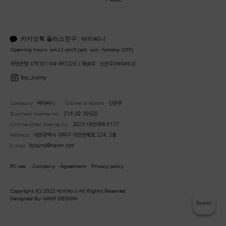
카카오톡 플러스친구 : 바이씨니
Opening hours. am11-pm5 [sat, sun, holiday OFF]
국민은행 478101-04-497226 / 예금주 : 신은주(바이씨니)
by_ssiny
Company
Owner & Admin
바이씨니
신은주
Business license no.
314-28-30620
Online-order license no.
2023-대전대덕-0177
Address
대전광역시 대덕구 대전천북로 224, 2층
E.mail
byssiny@naver.com
PC ver.
Company
Agreement
Privacy policy
Copyright (C) 2022 바이씨니 All Rights Reserved
Designed By GA09 DESIGN