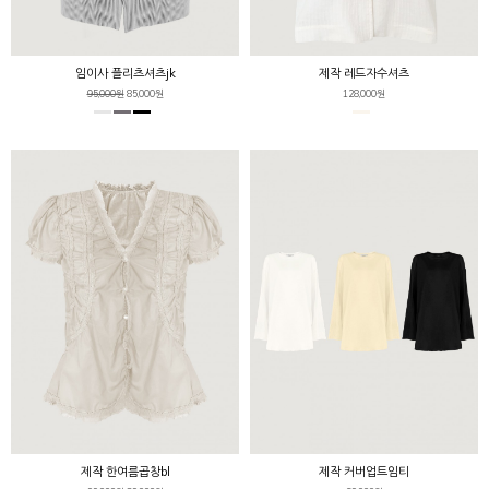
임이사 플리츠셔츠jk
제작 레드자수셔츠
95,000원
85,000원
128,000원
제작 한여름곱창bl
제작 커버업트임티