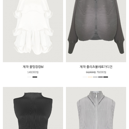
제작 꿀렁캉캉bl
제작 플리츠볼레로가디건
148,000원
92,000원
79,000원